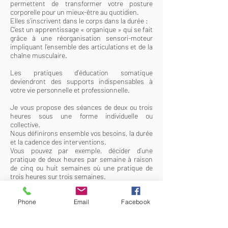
permettent de transformer votre posture
corporelle pour un mieux-être au quotidien.
Elles s’inscrivent dans le corps dans la durée :
C’est un apprentissage « organique » qui se fait
grâce à une réorganisation sensori-moteur
impliquant l’ensemble des articulations et de la
chaîne musculaire.
Les pratiques d’éducation somatique
deviendront des supports indispensables à
votre vie personnelle et professionnelle.
Je vous propose des séances de deux ou trois
heures sous une forme individuelle ou
collective.
Nous définirons ensemble vos besoins, la durée
et la cadence des interventions.
Vous pouvez par exemple, décider d’une
pratique de deux heures par semaine à raison
de cinq ou huit semaines où une pratique de
trois heures sur trois semaines.
Les tarifs vont de 30 à 80 euros selon les
Phone
Email
Facebook
situations et si ce sont des séances
individuelles ou collectives.