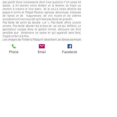
pas plutôt d’une renaissance dont il est question ? Un corps né
adulte, à mi chemin entre l’enfant et la femme, se fraye un
chemin à travers le livre blanc de la vie.Le corps déchire les
pages à écrire et Magali Revest, ogresse dévoreuse, traceuse
de lignes et de fulgurances, de cris muets et de colères
autodestructrices nous dit qu’il n’est pas facile de grandir.
Pas facile de sortir du double «Je ». Pas facile d’être un/une
artiste. Pas facile d’avaler les bribes de sa vie qui défilent. Le
spectateur voyage dans la sphère intime, découvre cet être
sensible que d’ordinaire on cache et qui apparaît sans fard,
fragile et fort à la fois.
Les images de Frédéric Pasquini absorbent sa danseuse/muse
et enlacent la force brute de la danse, parfois à la limite de la
transe hypnotique. Une beauté qui dérange. Une émotion qui
surprend par son intensité.
Phone
Email
Facebook
Article de Valérie Penve
Conception
: Magali REVEST et Frédéric Pasquini
Photos et vidéo
: Frédéric Pasquini
Dessin
: Magali REVEST
Chorégraphie
et interprétation
: Magali REVEST
Musique
:
Raphael J. Zweifel
Dates
Le 21 octobre 2022 dans le cadre de la fête des théâtre - Nice
Soutien du service théâtre de la ville de Nice - 2022
Projet porté par la compagnie Zootrope
En partenariat avec l'Entre-Pont (sélectionné pour la résidence
2020)
La conciergerie Gounod | Ecriture | Juin 2019
Résidence accompagnée 2020-2021 - L'Entre-Pont