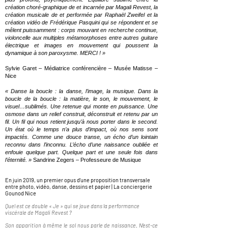
création choré-graphique de et incarnée par Magali Revest, la
création musicale de et performée par Raphaël Zweifel et la
création vidéo de Frédérique Pasquini qui se répondent et se
mêlent puissamment : corps mouvant en recherche continue,
violoncelle aux multiples métamorphoses entre autres guitare
électrique et images en mouvement qui poussent la
dynamique à son paroxysme. MERCI ! »
Sylvie Garet – Médiatrice conférencière – Musée Matisse –
Nice
« Danse la boucle : la danse, l’image, la musique. Dans la
boucle de la boucle : la matière, le son, le mouvement, le
visuel…sublimés. Une retenue qui monte en puissance. Une
osmose dans un relief construit, déconstruit et retenu par un
fil. Un fil qui nous retient jusqu’à nous porter dans le second.
Un état où le temps n’a plus d’impact, où nos sens sont
impactés. Comme une douce transe, un écho d’un lointain
reconnu dans l’inconnu. L’écho d’une naissance oubliée et
enfouie quelque part. Quelque part et une seule fois dans
l’éternité. »
Sandrine Zegers – Professeure de Musique
En juin 2019, un premier opus d'une proposition transversale
entre photo, vidéo, danse, dessins et papier | La conciergerie
Gounod Nice
Quel est ce double « Je » qui se joue dans la performance
viscérale de Magali Revest ?
Son apparition à même le sol nous parle de naissance. N’est-ce