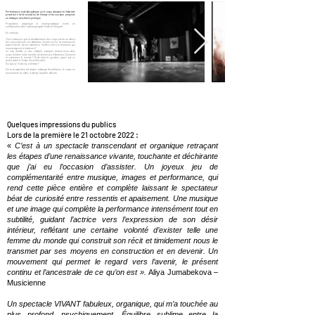
Performance multidisciplinaire où le corps dansant et théâtrale
prend acte de la sensation de l’image et du son pour proposer
un dialogue sensible et poétique
.
Proposition graphique et chorégraphique écrite en
collaboration avec le photographe Frédéric Pasquini
En création.
Tout commence par la déambulation d’un corps perdu au milieu
des rues vidées de ses habitants. Il porte sur lui, un manteau de
papier fait de cartes maritimes. Quelles sont ces frontières qui
nous assignent à résidence ?
Je suis double, je suis multiple, pourquoi devons-nous sans
cesse décliner notre identité de femmes ou d’hommes. Comment
ré-enchanter le monde ? Etait déjà la question posée par ce
projet avant le temps du confinement.
Qui suis-je ? Libre ou enfermer ?
Cette proposition artistique mélange l’installation, le corps en
mouvement, la vidéo. Il plonge le public ailleurs.
Quelques impressions du publics
Lors de la première le 21 octobre 2022 :
«
C’est à un spectacle transcendant et organique retraçant
les étapes d’une renaissance vivante, touchante et déchirante
que j’ai eu l’occasion d’assister. Un joyeux jeu de
complémentarité entre musique, images et performance, qui
rend cette pièce entière et complète laissant le spectateur
béat de curiosité entre ressentis et apaisement. Une musique
et une image qui complète la performance intensément tout en
subtilité, guidant l’actrice vers l’expression de son désir
intérieur, reflétant une certaine volonté d’exister telle une
femme du monde qui construit son récit et timidement nous le
transmet par ses moyens en construction et en devenir. Un
mouvement qui permet le regard vers l’avenir, le présent
continu et l’ancestrale de ce qu’on est ».
Aliya Jumabekova –
Musicienne
Un spectacle VIVANT fabuleux, organique, qui m’a touchée au
plus profond, psychiquement. Équilibre sublime entre la